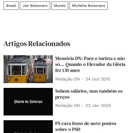
Brasil
Jair Bolsonaro
Mundo
Michelle Bolsonaro
Artigos Relacionados
Memória DN: Para o turista e não
só... Quando o Elevador da Glória
fez 130 anos
Redação DN
24 Out 2015
Sobem salários, mas também os
preços
Redação DN
02 Jan 2024
PS cava fosso de nove pontos
sobre o PSD