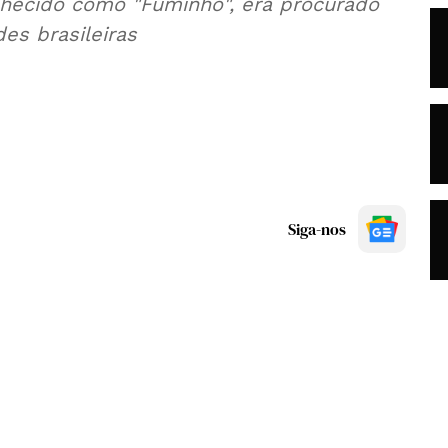
nhecido como "Fuminho", era procurado
es brasileiras
Siga-nos