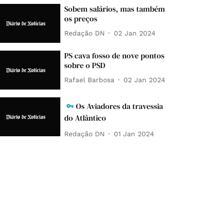
Sobem salários, mas também
os preços
Redação DN
02 Jan 2024
PS cava fosso de nove pontos
sobre o PSD
Rafael Barbosa
02 Jan 2024
Os Aviadores da travessia
do Atlântico
Redação DN
01 Jan 2024