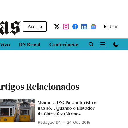
Assine
Entrar
 Vivo
DN Brasil
Conferências
DN LAB
Class
rtigos Relacionados
Memória DN: Para o turista e
não só... Quando o Elevador
da Glória fez 130 anos
Redação DN
24 Out 2015