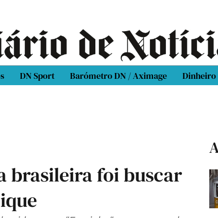
os
DN Sport
Barómetro DN / Aximage
Dinheiro
A
 brasileira foi buscar
ique