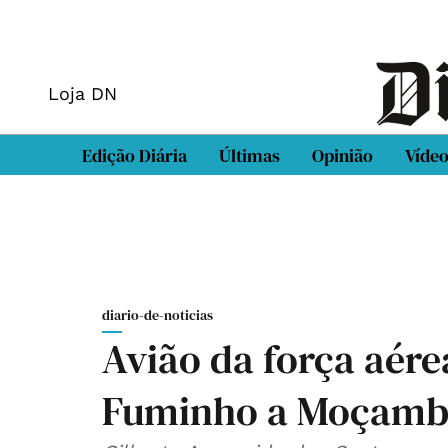
Loja DN
Edição Diária
Últimas
Opinião
Víde
diario-de-noticias
Avião da força aérea
Fuminho a Moçamb