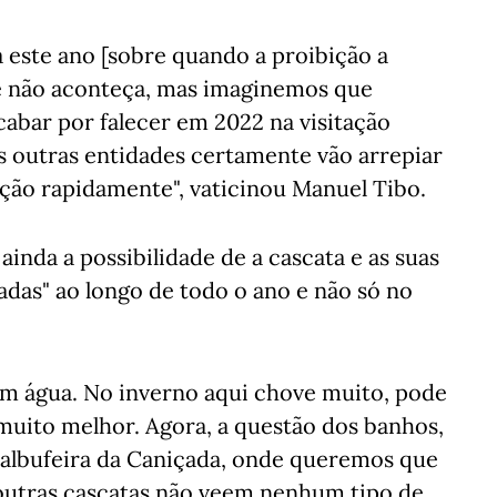
a este ano [sobre quando a proibição a
e não aconteça, mas imaginemos que
bar por falecer em 2022 na visitação
s outras entidades certamente vão arrepiar
ção rapidamente", vaticinou Manuel Tibo.
inda a possibilidade de a cascata e as suas
das" ao longo de todo o ano e não só no
em água. No inverno aqui chove muito, pode
muito melhor. Agora, a questão dos banhos,
a albufeira da Caniçada, onde queremos que
noutras cascatas não veem nenhum tipo de