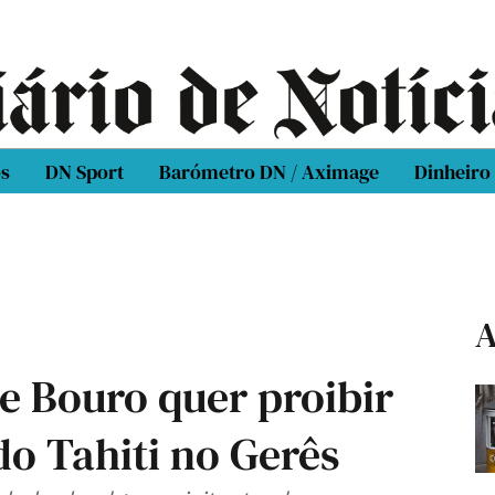
os
DN Sport
Barómetro DN / Aximage
Dinheiro
A
e Bouro quer proibir
o Tahiti no Gerês