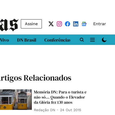
Assine
Entrar
 Vivo
DN Brasil
Conferências
DN LAB
Class
rtigos Relacionados
Memória DN: Para o turista e
não só... Quando o Elevador
da Glória fez 130 anos
Redação DN
24 Out 2015