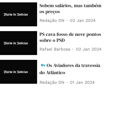
Sobem salários, mas também
os preços
Redação DN
02 Jan 2024
PS cava fosso de nove pontos
sobre o PSD
Rafael Barbosa
02 Jan 2024
Os Aviadores da travessia
do Atlântico
Redação DN
01 Jan 2024