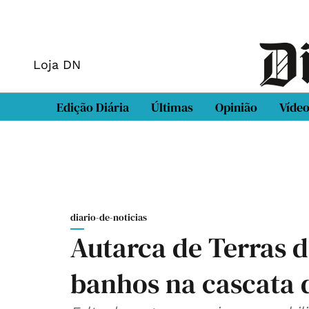
Loja DN
Edição Diária
Últimas
Opinião
Víde
diario-de-noticias
Autarca de Terras d
banhos na cascata d