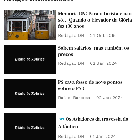
Memória DN: Para o turista e não
só... Quando o Elevador da Glória
fez 130 anos
Redação DN
24 Out 2015
Sobem salários, mas também os
preços
Redação DN
02 Jan 2024
PS cava fosso de nove pontos
sobre o PSD
Rafael Barbosa
02 Jan 2024
Os Aviadores da travessia do
Atlântico
Redação DN
01 Jan 2024