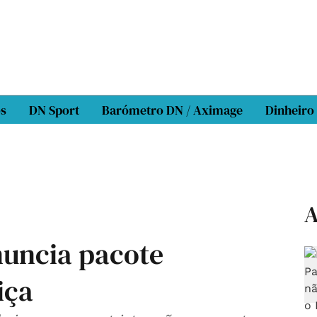
os
DN Sport
Barómetro DN / Aximage
Dinheiro
A
nuncia pacote
iça