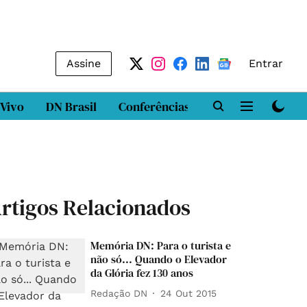
Assine
Entrar
 Vivo
DN Brasil
Conferências
DN LAB
Class
rtigos Relacionados
Memória DN: Para o turista e
não só... Quando o Elevador
da Glória fez 130 anos
Redação DN
24 Out 2015