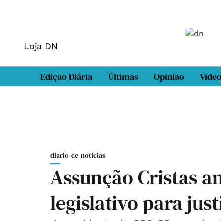
Loja DN
Edição Diária
Últimas
Opinião
Víde
diario-de-noticias
Assunção Cristas a
legislativo para just