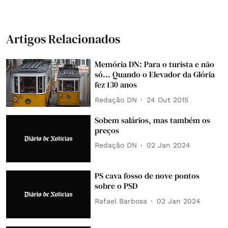
Artigos Relacionados
Memória DN: Para o turista e não
só... Quando o Elevador da Glória
fez 130 anos
Redação DN
24 Out 2015
Sobem salários, mas também os
preços
Redação DN
02 Jan 2024
PS cava fosso de nove pontos
sobre o PSD
Rafael Barbosa
02 Jan 2024