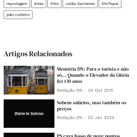
reportagem
Artes
Vhils
Julião Sarmento
DN/Papel
joão cutileiro
Artigos Relacionados
Memória DN: Para o turista e não
só... Quando o Elevador da Glória
fez 130 anos
Redação DN
24 Out 2015
Sobem salários, mas também os
preços
Redação DN
02 Jan 2024
PS cava fosso de nove pontos