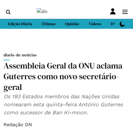
Edição Diária
Últimas
Opinião
Vídeos
DN Sport
diario-de-noticias
Assembleia Geral da ONU aclama
Guterres como novo secretário-
geral
Os 193 Estados membros das Nações Unidas
nomearam esta quinta-feira António Guterres
como sucessor de Ban Ki-moon.
Redação DN