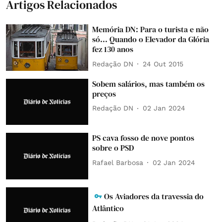
Artigos Relacionados
Memória DN: Para o turista e não
só... Quando o Elevador da Glória
fez 130 anos
Redação DN
24 Out 2015
Sobem salários, mas também os
preços
Redação DN
02 Jan 2024
PS cava fosso de nove pontos
sobre o PSD
Rafael Barbosa
02 Jan 2024
Os Aviadores da travessia do
Atlântico