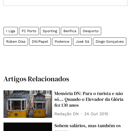
I Liga
FC Porto
Sporting
Benfica
Desporto
Rúben Dias
DN/Papel
Podence
José Sá
Diogo Gonçalves
Artigos Relacionados
Memória DN: Para o turista e não
só... Quando o Elevador da Glória
fez 130 anos
Redação DN
24 Out 2015
Sobem salários, mas também os