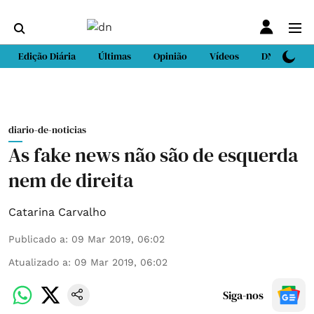
Edição Diária
Últimas
Opinião
Vídeos
DN Sport
diario-de-noticias
As fake news não são de esquerda
nem de direita
Catarina Carvalho
Publicado a
:
09 Mar 2019, 06:02
Atualizado a
:
09 Mar 2019, 06:02
Siga-nos