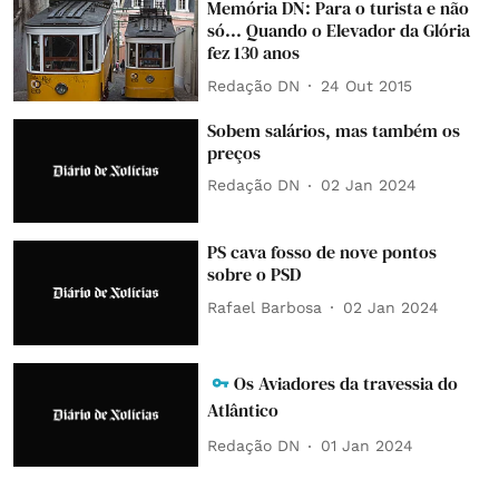
Memória DN: Para o turista e não
só... Quando o Elevador da Glória
fez 130 anos
Redação DN
24 Out 2015
Sobem salários, mas também os
preços
Redação DN
02 Jan 2024
PS cava fosso de nove pontos
sobre o PSD
Rafael Barbosa
02 Jan 2024
Os Aviadores da travessia do
Atlântico
Redação DN
01 Jan 2024