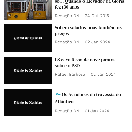
só... Quando o Elevador da Glória
fez 130 anos
Redação DN
24 Out 2015
Sobem salários, mas também os
preços
Redação DN
02 Jan 2024
PS cava fosso de nove pontos
sobre o PSD
Rafael Barbosa
02 Jan 2024
Os Aviadores da travessia do
Atlântico
Redação DN
01 Jan 2024