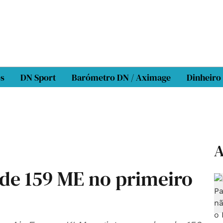
os
DN Sport
Barómetro DN / Aximage
Dinheiro
A
de 159 ME no primeiro