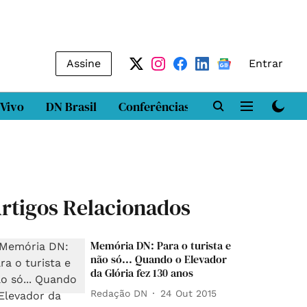
Assine
Entrar
 Vivo
DN Brasil
Conferências
DN LAB
Class
rtigos Relacionados
Memória DN: Para o turista e
não só... Quando o Elevador
da Glória fez 130 anos
Redação DN
24 Out 2015