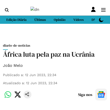
Edição Diária
Últimas
Opinião
Vídeos
DN Sport
diario-de-noticias
África luta pela paz na Ucrânia
João Melo
Publicado a
:
12 Jun 2023, 22:34
Atualizado a
:
12 Jun 2023, 22:34
Siga-nos