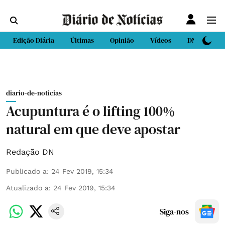
Edição Diária
Últimas
Opinião
Vídeos
DN Sport
diario-de-noticias
Acupuntura é o lifting 100%
natural em que deve apostar
Redação DN
Publicado a
:
24 Fev 2019, 15:34
Atualizado a
:
24 Fev 2019, 15:34
Siga-nos