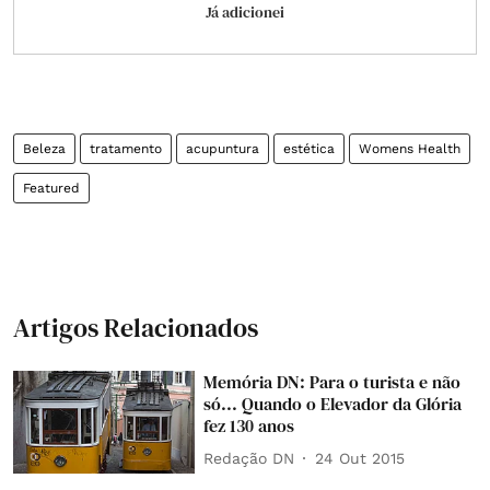
Já adicionei
Beleza
tratamento
acupuntura
estética
Womens Health
Featured
Artigos Relacionados
Memória DN: Para o turista e não
só... Quando o Elevador da Glória
fez 130 anos
Redação DN
24 Out 2015