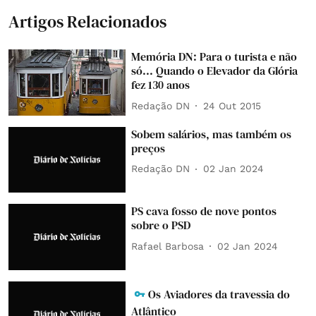
Artigos Relacionados
Memória DN: Para o turista e não
só... Quando o Elevador da Glória
fez 130 anos
Redação DN
24 Out 2015
Sobem salários, mas também os
preços
Redação DN
02 Jan 2024
PS cava fosso de nove pontos
sobre o PSD
Rafael Barbosa
02 Jan 2024
Os Aviadores da travessia do
Atlântico