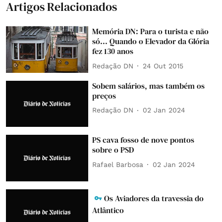
Artigos Relacionados
Memória DN: Para o turista e não
só... Quando o Elevador da Glória
fez 130 anos
Redação DN
24 Out 2015
Sobem salários, mas também os
preços
Redação DN
02 Jan 2024
PS cava fosso de nove pontos
sobre o PSD
Rafael Barbosa
02 Jan 2024
Os Aviadores da travessia do
Atlântico