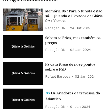
Memória DN: Para o turista e não
só... Quando o Elevador da Glória
fez 130 anos
Redação DN
24 Out 2015
Sobem salários, mas também os
preços
Redação DN
02 Jan 2024
PS cava fosso de nove pontos
sobre o PSD
Rafael Barbosa
02 Jan 2024
Os Aviadores da travessia do
Atlântico
Redação DN
01 Jan 2024