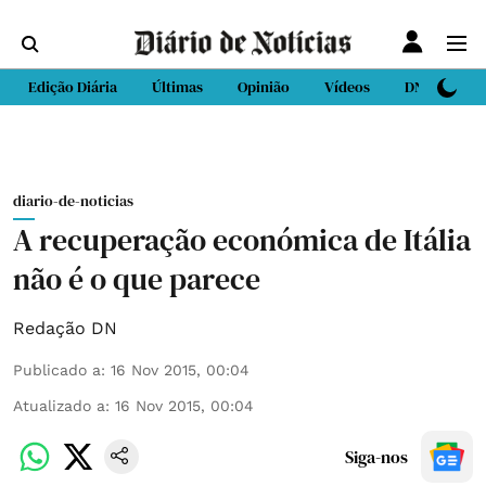
Edição Diária
Últimas
Opinião
Vídeos
DN Sport
diario-de-noticias
A recuperação económica de Itália
não é o que parece
Redação DN
Publicado a
:
16 Nov 2015, 00:04
Atualizado a
:
16 Nov 2015, 00:04
Siga-nos