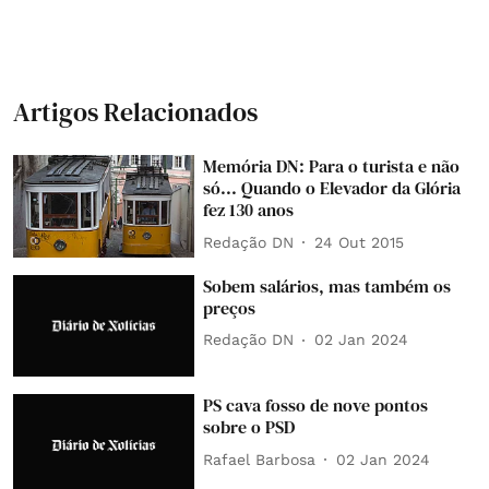
Artigos Relacionados
Memória DN: Para o turista e não
só... Quando o Elevador da Glória
fez 130 anos
Redação DN
24 Out 2015
Sobem salários, mas também os
preços
Redação DN
02 Jan 2024
PS cava fosso de nove pontos
sobre o PSD
Rafael Barbosa
02 Jan 2024