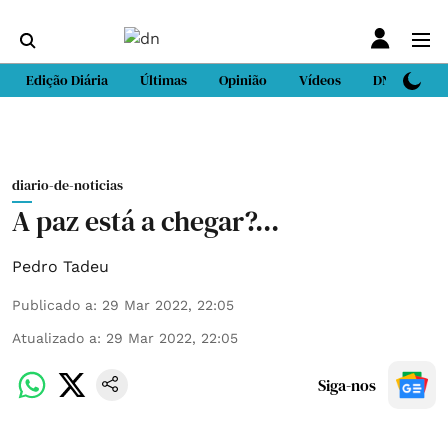
Edição Diária
Últimas
Opinião
Vídeos
DN Sport
diario-de-noticias
A paz está a chegar?...
Pedro Tadeu
Publicado a
:
29 Mar 2022, 22:05
Atualizado a
:
29 Mar 2022, 22:05
Siga-nos