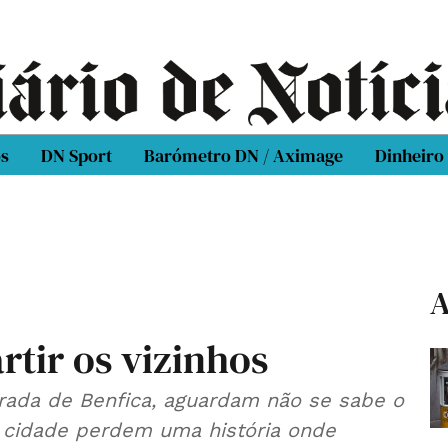
os
DN Sport
Barómetro DN / Aximage
Dinheiro
A
rtir os vizinhos
trada de Benfica, aguardam não se sabe o
 a cidade perdem uma história onde