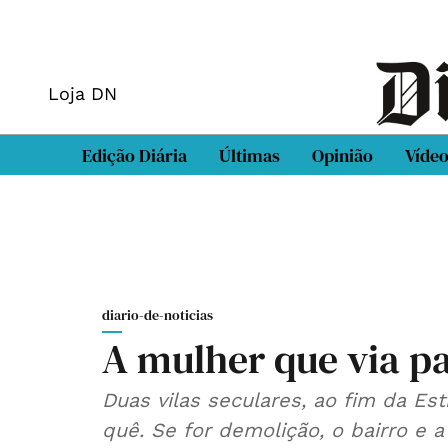
Loja DN
Edição Diária
Últimas
Opinião
Víde
diario-de-noticias
A mulher que via pa
Duas vilas seculares, ao fim da Es
quê. Se for demolição, o bairro e