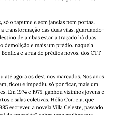
s, só o tapume e sem janelas nem portas.
 a transformação das duas vilas, guardando-
o destino de ambas estaria traçado há duas
ido demolição e mais um prédio, naquela
e Benfica e a rua de prédios novos, dos CTT
iu até agora os destinos marcados. Nos anos
rem, ficou e impediu, só por ficar, mais um
s. Em 1974 e 1975, ganhou vizinhos jovens e
os e salas coletivas. Hélia Correia, que
1985 escreveu a novela Villa Celeste, passado
ual de amarelão", sobre uma mulher que