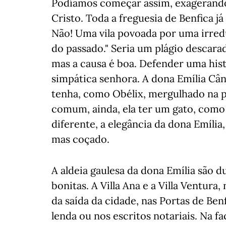
Podíamos começar assim, exagerando
Cristo. Toda a freguesia de Benfica j
Não! Uma vila povoada por uma irredu
do passado." Seria um plágio descarad
mas a causa é boa. Defender uma his
simpática senhora. A dona Emília Când
tenha, como Obélix, mergulhado na p
comum, ainda, ela ter um gato, como 
diferente, a elegância da dona Emíli
mas coçado.
A aldeia gaulesa da dona Emília são d
bonitas. A Villa Ana e a Villa Ventura,
da saída da cidade, nas Portas de Be
lenda ou nos escritos notariais. Na f