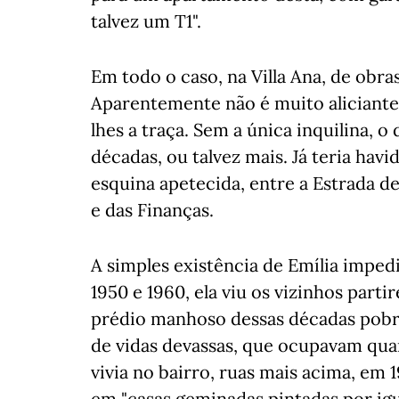
talvez um T1".
Em todo o caso, na Villa Ana, de obra
Aparentemente não é muito aliciante
lhes a traça. Sem a única inquilina, 
décadas, ou talvez mais. Já teria hav
esquina apetecida, entre a Estrada d
e das Finanças.
A simples existência de Emília imped
1950 e 1960, ela viu os vizinhos parti
prédio manhoso dessas décadas pobre
de vidas devassas, que ocupavam quart
vivia no bairro, ruas mais acima, em 
em "casas geminadas pintadas por ig