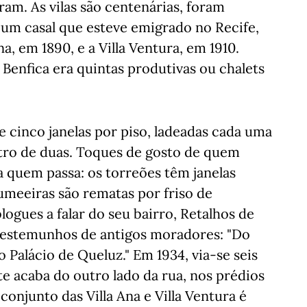
caíram. As vilas são centenárias, foram
 um casal que esteve emigrado no Recife,
na, em 1890, e a Villa Ventura, em 1910.
Benfica era quintas produtivas ou chalets
e cinco janelas por piso, ladeadas cada uma
tro de duas. Toques de gosto de quem
 a quem passa: os torreões têm janelas
cumeeiras são rematas por friso de
ogues a falar do seu bairro, Retalhos de
testemunhos de antigos moradores: "Do
 Palácio de Queluz." Em 1934, via-se seis
te acaba do outro lado da rua, nos prédios
onjunto das Villa Ana e Villa Ventura é