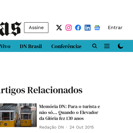
Assine
Entrar
 Vivo
DN Brasil
Conferências
DN LAB
Class
rtigos Relacionados
Memória DN: Para o turista e
não só... Quando o Elevador
da Glória fez 130 anos
Redação DN
24 Out 2015