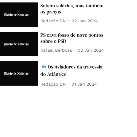
Sobem salários, mas também
os preços
Redação DN
02 Jan 2024
PS cava fosso de nove pontos
sobre o PSD
Rafael Barbosa
02 Jan 2024
Os Aviadores da travessia
do Atlântico
Redação DN
01 Jan 2024