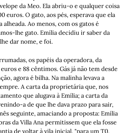
velope da Meo. Ela abriu-o e qualquer coisa
00 euros. O gato, aos pés, esperava que ela
a alheada. Ao menos, com os gatos é
mos-lhe gato. Emília decidiu ir saber da
lhe dar nome, e foi.
rrumadas, os papéis da operadora, da
0 euros e 88 cêntimos. Gás já não tem desde
ção, agora é bilha. Na malinha levava a
sempre. A carta da proprietária que, nos
mento que alugava à Emília; a carta da
nindo-a de que lhe dava prazo para sair,
mês seguinte, amaciando a proposta: Emília
obras da Villa Ana permitissem que ela fosse
ia de voltar à vila inicial, "para um T0,