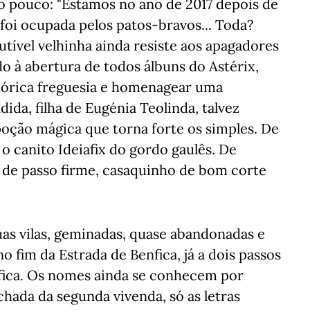
 pouco: "Estamos no ano de 2017 depois de
á foi ocupada pelos patos-bravos... Toda?
tível velhinha ainda resiste aos apagadores
o à abertura de todos álbuns do Astérix,
tórica freguesia e homenagear uma
ida, filha de Eugénia Teolinda, talvez
oção mágica que torna forte os simples. De
o canito Ideiafix do gordo gaulês. De
a, de passo firme, casaquinho de bom corte
uas vilas, geminadas, quase abandonadas e
 no fim da Estrada de Benfica, já a dois passos
nfica. Os nomes ainda se conhecem por
achada da segunda vivenda, só as letras