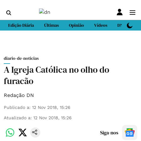
Edição Diária
Últimas
Opinião
Vídeos
DN Sport
diario-de-noticias
A Igreja Católica no olho do
furacão
Redação DN
Publicado a
:
12 Nov 2018, 15:26
Atualizado a
:
12 Nov 2018, 15:26
Siga-nos