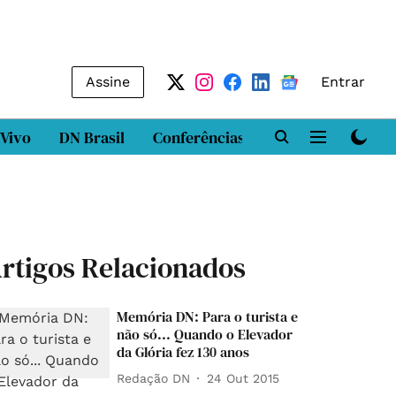
Assine
Entrar
 Vivo
DN Brasil
Conferências
DN LAB
Class
rtigos Relacionados
Memória DN: Para o turista e
não só... Quando o Elevador
da Glória fez 130 anos
Redação DN
24 Out 2015