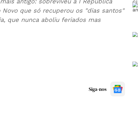
antigo: sobreviveu à I República
que só recuperou os "dias santos"
unca aboliu feriados mas
Siga-nos