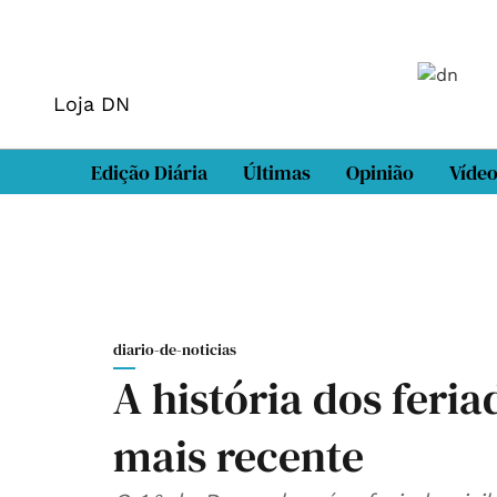
Loja DN
Edição Diária
Últimas
Opinião
Víde
diario-de-noticias
A história dos feria
mais recente