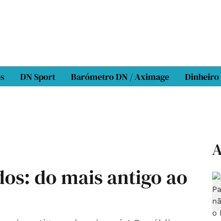
os
DN Sport
Barómetro DN / Aximage
Dinheiro
A
dos: do mais antigo ao