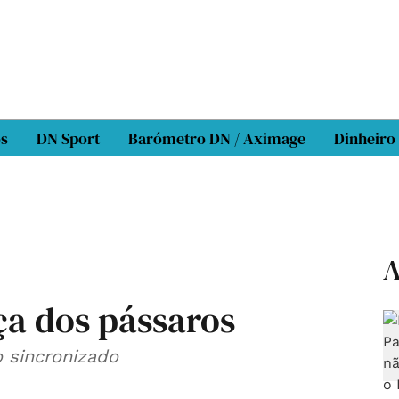
os
DN Sport
Barómetro DN / Aximage
Dinheiro
A
ça dos pássaros
 sincronizado