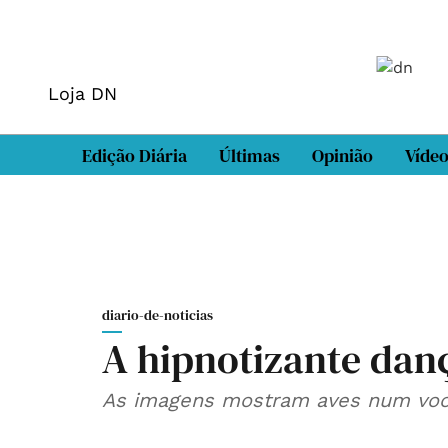
Loja DN
Edição Diária
Últimas
Opinião
Víde
diario-de-noticias
A hipnotizante dan
As imagens mostram aves num voo