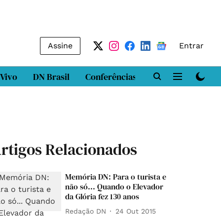
Assine
Entrar
 Vivo
DN Brasil
Conferências
DN LAB
Class
rtigos Relacionados
Memória DN: Para o turista e
não só... Quando o Elevador
da Glória fez 130 anos
Redação DN
24 Out 2015