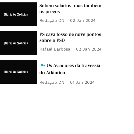
Sobem salários, mas também
os preços
Redação DN
02 Jan 2024
PS cava fosso de nove pontos
sobre o PSD
Rafael Barbosa
02 Jan 2024
Os Aviadores da travessia
do Atlântico
Redação DN
01 Jan 2024