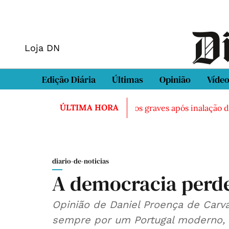
Loja DN
Edição Diária
Últimas
Opinião
Víde
ÚLTIMA HORA
 morto em Sintra
Três feridos graves após inalação de va
diario-de-noticias
A democracia perd
Opinião de Daniel Proença de Carva
sempre por um Portugal moderno, 