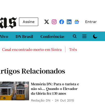
Assine
Entrar
 Vivo
DN Brasil
Conferências
DN LAB
Class
al encontrado morto em Sintra
Três feridos graves após 
rtigos Relacionados
Memória DN: Para o turista e
não só... Quando o Elevador
da Glória fez 130 anos
Redação DN
24 Out 2015