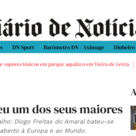
os
DN Sport
Barómetro DN / Aximage
Dinheiro
pores tóxicos em parque aquático em Vieira de Leiria
Cas
A
eu um dos seus maiores
lho: Diogo Freitas do Amaral bateu-se
aberto à Europa e ao Mundo.