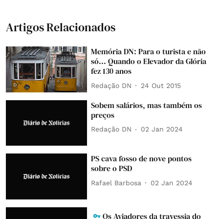
Artigos Relacionados
Memória DN: Para o turista e não
só... Quando o Elevador da Glória
fez 130 anos
Redação DN
24 Out 2015
Sobem salários, mas também os
preços
Redação DN
02 Jan 2024
PS cava fosso de nove pontos
sobre o PSD
Rafael Barbosa
02 Jan 2024
Os Aviadores da travessia do