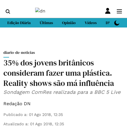
Edição Diária
Últimas
Opinião
Vídeos
DN Sport
diario-de-noticias
35% dos jovens britânicos
consideram fazer uma plástica.
Reality shows são má influência
Sondagem ComRes realizada para a BBC 5 Live
Redação DN
Publicado a
:
01 Ago 2018, 12:35
Atualizado a
:
01 Ago 2018, 12:35