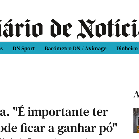
os
DN Sport
Barómetro DN / Aximage
Dinheiro
A
ta. "É importante ter
ode ficar a ganhar pó"