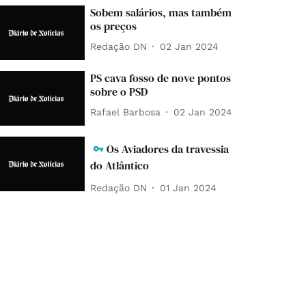
Sobem salários, mas também
os preços
Redação DN
02 Jan 2024
PS cava fosso de nove pontos
sobre o PSD
Rafael Barbosa
02 Jan 2024
Os Aviadores da travessia
do Atlântico
Redação DN
01 Jan 2024