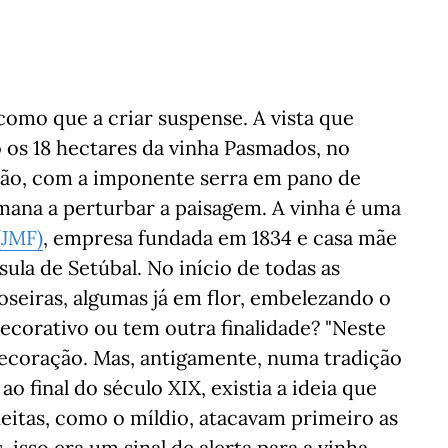
omo que a criar suspense. A vista que
 os 18 hectares da vinha Pasmados, no
itão, com a imponente serra em pano de
mana a perturbar a paisagem. A vinha é uma
(JMF)
, empresa fundada em 1834 e casa mãe
sula de Setúbal. No início de todas as
roseiras, algumas já em flor, embelezando o
ecorativo ou tem outra finalidade? "Neste
ecoração. Mas, antigamente, numa tradição
final do século XIX, existia a ideia que
eitas, como o míldio, atacavam primeiro as
 isso era um sinal de alerta para a vinha.