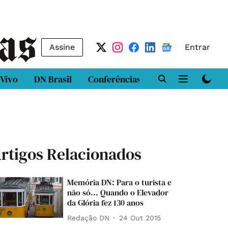
Assine
Entrar
 Vivo
DN Brasil
Conferências
DN LAB
Class
rtigos Relacionados
Memória DN: Para o turista e
não só... Quando o Elevador
da Glória fez 130 anos
Redação DN
24 Out 2015