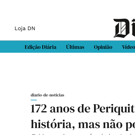
Loja DN
Edição Diária
Últimas
Opinião
Víde
diario-de-noticias
172 anos de Periqui
história, mas não p