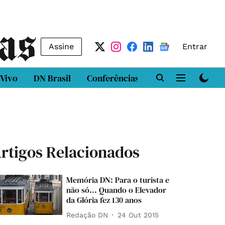
Assine
Entrar
 Vivo
DN Brasil
Conferências
DN LAB
Class
rtigos Relacionados
Memória DN: Para o turista e
não só... Quando o Elevador
da Glória fez 130 anos
Redação DN
24 Out 2015