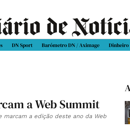
os
DN Sport
Barómetro DN / Aximage
Dinheiro
A
rcam a Web Summit
e marcam a edição deste ano da Web