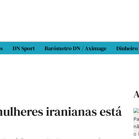
os
DN Sport
Barómetro DN / Aximage
Dinheiro
A
ulheres iranianas está