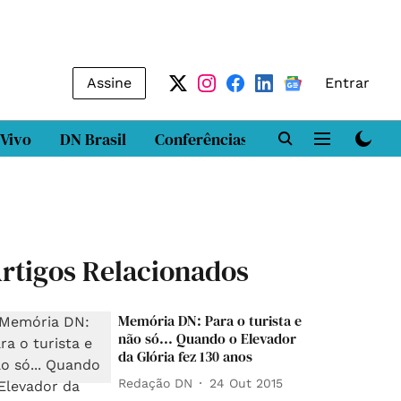
Assine
Entrar
 Vivo
DN Brasil
Conferências
DN LAB
Class
rtigos Relacionados
Memória DN: Para o turista e
não só... Quando o Elevador
da Glória fez 130 anos
Redação DN
24 Out 2015