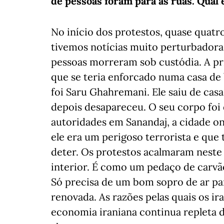
de pessoas foram para as ruas. Qual 
No início dos protestos, quase quatr
tivemos notícias muito perturbadora
pessoas morreram sob custódia. A pri
que se teria enforcado numa casa de 
foi Saru Ghahremani. Ele saiu de casa
depois desapareceu. O seu corpo foi d
autoridades em Sanandaj, a cidade on
ele era um perigoso terrorista e que
deter. Os protestos acalmaram neste
interior. É como um pedaço de carv
Só precisa de um bom sopro de ar p
renovada. As razões pelas quais os i
economia iraniana continua repleta 