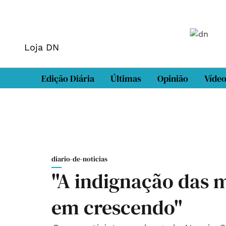
Loja DN
Edição Diária
Últimas
Opinião
Víde
diario-de-noticias
"A indignação das m
em crescendo"