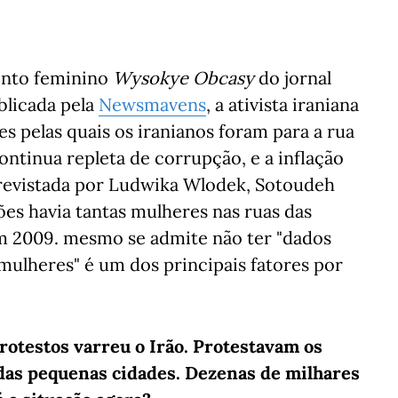
ento feminino
Wysokye Obcasy
do jornal
blicada pela
Newsmavens
, a ativista iraniana
s pelas quais os iranianos foram para a rua
ntinua repleta de corrupção, e a inflação
trevistada por Ludwika Wlodek, Sotoudeh
es havia tantas mulheres nas ruas das
m 2009. mesmo se admite não ter "dados
s mulheres" é um dos principais fatores por
rotestos varreu o Irão. Protestavam os
e das pequenas cidades. Dezenas de milhares