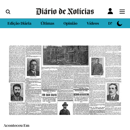
Edição Diária
Últimas
Opinião
Vídeos
DN Sport
Aconteceu Em