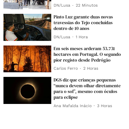
DN/Lusa
22 Minutos
Pinto Luz garante duas novas
travessias do Tejo concluídas
dentro de 10 anos
DN/Lusa
1 Hora
Em seis meses arderam 53.731
hectares em Portugal. O segundo
pior registo desde Pedrógão
Carlos Ferro
2 Horas
DGS diz que crianças pequenas
“nunca devem olhar diretamente
para o sol”, mesmo com óculos
para eclipse
Ana Mafalda Inácio
3 Horas