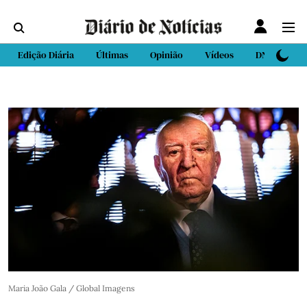
Edição Diária
Últimas
Opinião
Vídeos
DN Sport
Maria João Gala / Global Imagens