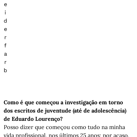
e
i
d
e
r
f
a
r
b
Como é que começou a investigação em torno
dos escritos de juventude (até de adolescência)
de Eduardo Lourenço?
Posso dizer que começou como tudo na minha
vida profissional, nos últimos 25 anos: por acaso.