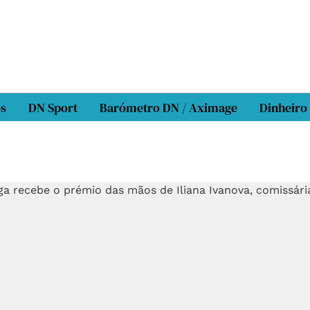
os
DN Sport
Barómetro DN / Aximage
Dinheiro