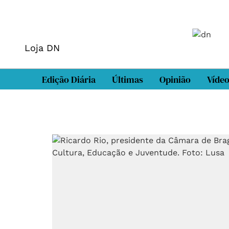
Loja DN
Edição Diária
Últimas
Opinião
Víde