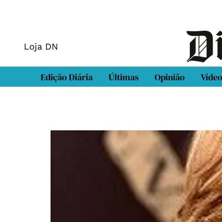
Loja DN
Edição Diária
Últimas
Opinião
Víde