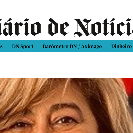
os
DN Sport
Barómetro DN / Aximage
Dinheiro