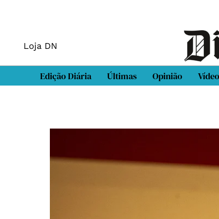
Loja DN
Edição Diária
Últimas
Opinião
Víde