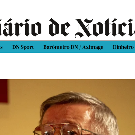
os
DN Sport
Barómetro DN / Aximage
Dinheiro