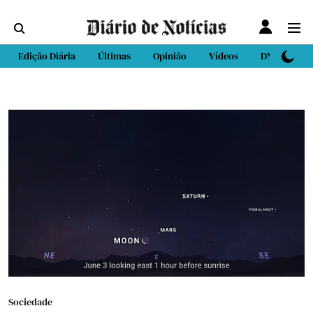
Edição Diária
Últimas
Opinião
Vídeos
DN Sport
Sociedade