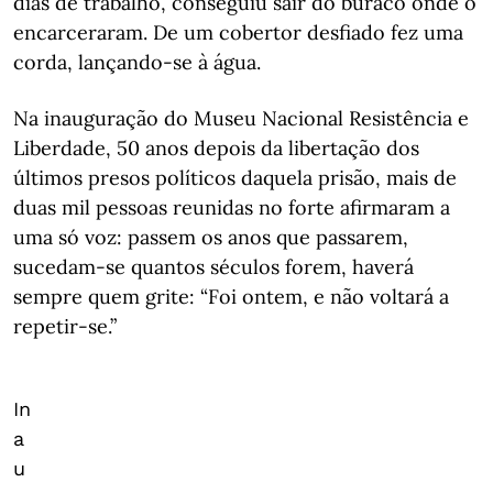
dias de trabalho, conseguiu sair do buraco onde o
encarceraram. De um cobertor desfiado fez uma
corda, lançando-se à água.
Na inauguração do Museu Nacional Resistência e
Liberdade, 50 anos depois da libertação dos
últimos presos políticos daquela prisão, mais de
duas mil pessoas reunidas no forte afirmaram a
uma só voz: passem os anos que passarem,
sucedam-se quantos séculos forem, haverá
sempre quem grite: “Foi ontem, e não voltará a
repetir-se.”
In
a
u