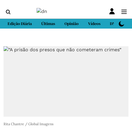
Edição Diária
Últimas
Opinião
Vídeos
DN Sport
Rita Chantre / Global Imagens