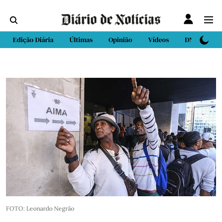
Edição Diária
Últimas
Opinião
Vídeos
DN Sport
FOTO: Leonardo Negrão