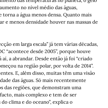
aumento das temperaturas no planeta, o gelo
 aumento no nível médio das águas,
e torna a água menos densa. Quanto mais
ar e menos densidade houver nas massas de
cção em larga escala” já tem várias décadas,
MOC “acontece desde 2005”, porque houve
á aí, a abrandar. Desde então já foi “criado
eçou na região polar, por volta de 2014”.
entes. E, além disso, muitas têm uma visão
sidade das águas. Só mais recentemente
tos das regiões, que demonstram uma
 facto, mais complexo e tem de ser
do clima e do oceano”, explica o