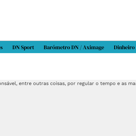
os
DN Sport
Barómetro DN / Aximage
Dinheiro