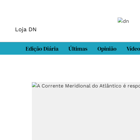
Loja DN
Edição Diária
Últimas
Opinião
Víde