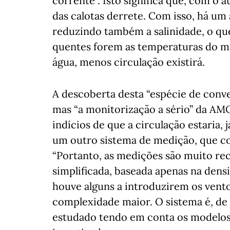
corrente”. Isto significa que, com o 
das calotas derrete. Com isso, há um
reduzindo também a salinidade, o qu
quentes forem as temperaturas do m
água, menos circulação existirá.
A descoberta desta “espécie de conve
mas “a monitorização a sério” da A
indícios de que a circulação estaria, j
um outro sistema de medição, que com
“Portanto, as medições são muito rec
simplificada, baseada apenas na den
houve alguns a introduzirem os ven
complexidade maior. O sistema é, de
estudado tendo em conta os modelos 