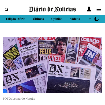
Edição Diária
Últimas
Opinião
Vídeos
DN Sport
FOTO: Leonardo Negrão