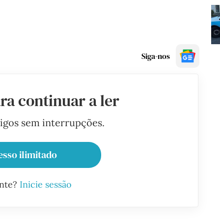
Siga-nos
ra continuar a ler
tigos sem interrupções.
esso ilimitado
ante?
Inicie sessão