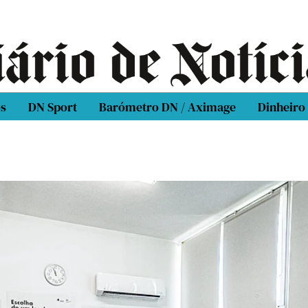
os
DN Sport
Barómetro DN / Aximage
Dinheiro