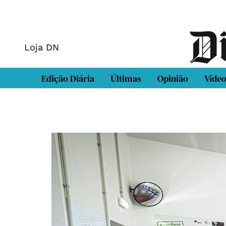
Loja DN
Edição Diária
Últimas
Opinião
Víde