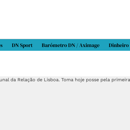
os
DN Sport
Barómetro DN / Aximage
Dinheiro