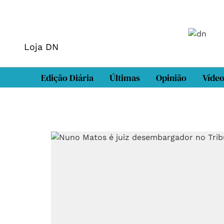
Loja DN
Edição Diária
Últimas
Opinião
Víde