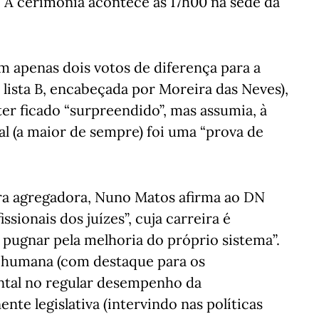
). A cerimónia acontece às 17h00 na sede da
om apenas dois votos de diferença para a
da lista B, encabeçada por Moreira das Neves),
er ficado “surpreendido”, mas assumia, à
ral (a maior de sempre) foi uma “prova de
ra agregadora, Nuno Matos afirma ao DN
ssionais dos juízes”, cuja carreira é
 pugnar pela melhoria do próprio sistema”.
 humana (com destaque para os
ental no regular desempenho da
nte legislativa (intervindo nas políticas