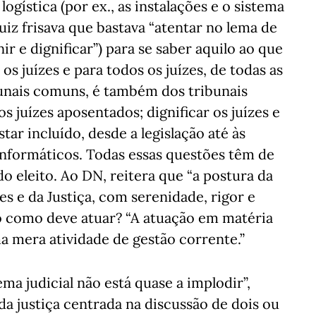
ogística (por ex., as instalações e o sistema
juiz frisava que bastava “atentar no lema de
ir e dignificar”) para se saber aquilo ao que
os juízes e para todos os juízes, de todas as
bunais comuns, é também dos tribunais
s juízes aposentados; dignificar os juízes e
tar incluído, desde a legislação até às
informáticos. Todas essas questões têm de
do eleito. Ao DN, reitera que “a postura da
es e da Justiça, com serenidade, rigor e
no como deve atuar? “A atuação em matéria
a mera atividade de gestão corrente.”
ema judicial não está quase a implodir”,
da justiça centrada na discussão de dois ou