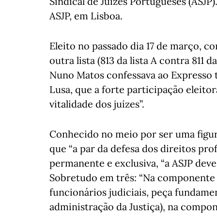
Sindical de Juízes Portugueses (ASJP
ASJP, em Lisboa.
Eleito no passado dia 17 de março, c
outra lista (813 da lista A contra 811 
Nuno Matos confessava ao Expresso t
Lusa, que a forte participação eleito
vitalidade dos juízes”.
Conhecido no meio por ser uma figu
que “a par da defesa dos direitos profi
permanente e exclusiva, “a ASJP deve
Sobretudo em três: “Na componente
funcionários judiciais, peça fundam
administração da Justiça), na compone