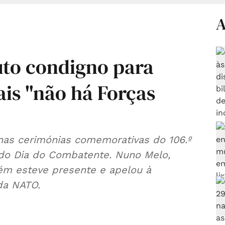
A
uto condigno para
ais "não há Forças
nas cerimónias comemorativas do 106.º
e do Dia do Combatente. Nuno Melo,
ém esteve presente e apelou à
da NATO.