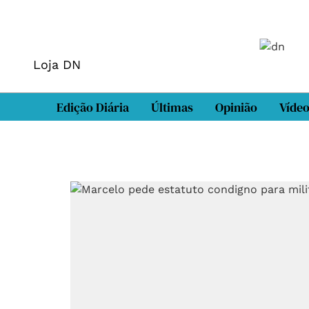
Loja DN
Edição Diária
Últimas
Opinião
Víde