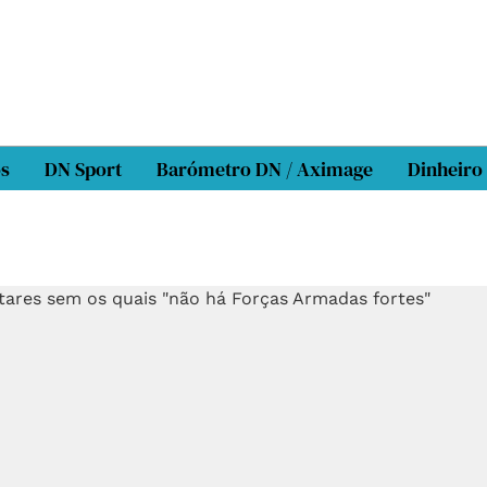
os
DN Sport
Barómetro DN / Aximage
Dinheiro