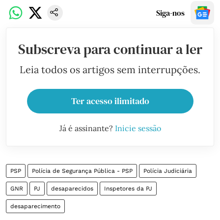
Siga-nos
Subscreva para continuar a ler
Leia todos os artigos sem interrupções.
Ter acesso ilimitado
Já é assinante?
Inicie sessão
PSP
Polícia de Segurança Pública - PSP
Polícia Judiciária
GNR
PJ
desaparecidos
Inspetores da PJ
desaparecimento