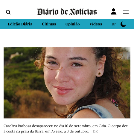
Edição Diária
Últimas
Opinião
Vídeos
DN Sport
Carolina Barbosa desapareceu no dia 10 de setembro, em Gaia. O corpo deu
à costa na praia da Barra, em Aveiro, a 3 de outubro.
DR