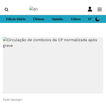
Edição Diária
Últimas
Opinião
Vídeos
DN Sport
Paulo Spranger