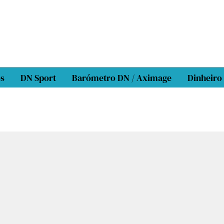
os
DN Sport
Barómetro DN / Aximage
Dinheiro