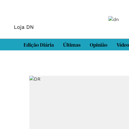
Loja DN
Edição Diária
Últimas
Opinião
Víde