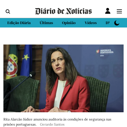
Edição Diária
Últimas
Opinião
Vídeos
DN Sport
Rita Alarcão Júdice anunciou auditoria às condições de segurança nas
prisões portuguesas.
Gerardo Santos