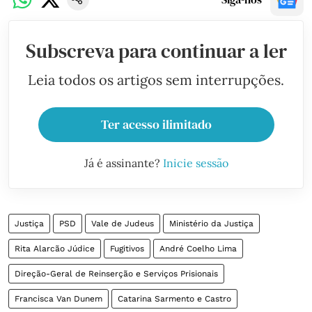
Subscreva para continuar a ler
Leia todos os artigos sem interrupções.
Ter acesso ilimitado
Já é assinante?
Inicie sessão
Justiça
PSD
Vale de Judeus
Ministério da Justiça
Rita Alarcão Júdice
Fugitivos
André Coelho Lima
Direção-Geral de Reinserção e Serviços Prisionais
Francisca Van Dunem
Catarina Sarmento e Castro