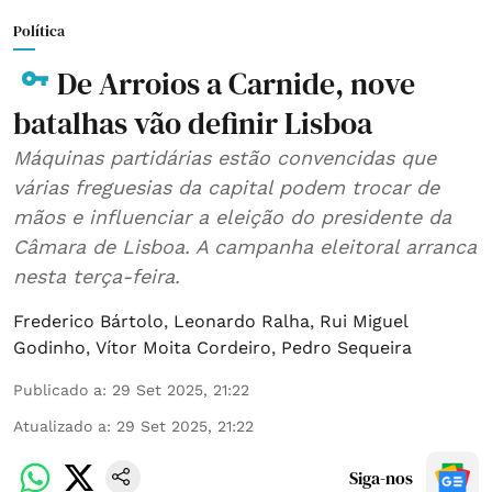
Política
De Arroios a Carnide, nove
batalhas vão definir Lisboa
Máquinas partidárias estão convencidas que
várias freguesias da capital podem trocar de
mãos e influenciar a eleição do presidente da
Câmara de Lisboa. A campanha eleitoral arranca
nesta terça-feira.
Frederico Bártolo
,
Leonardo Ralha
,
Rui Miguel
Godinho
,
Vítor Moita Cordeiro
,
Pedro Sequeira
Publicado a
:
29 Set 2025, 21:22
Atualizado a
:
29 Set 2025, 21:22
Siga-nos