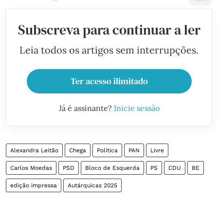
Subscreva para continuar a ler
Leia todos os artigos sem interrupções.
Ter acesso ilimitado
Já é assinante?
Inicie sessão
Alexandra Leitão
Chega
Política
PAN
Livre
Carlos Moedas
PSD
Bloco de Esquerda
PS
CDU
BE
edição impressa
Autárquicas 2025